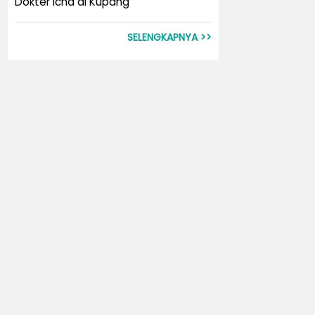
Dokter Icha di Kupang
SELENGKAPNYA >>