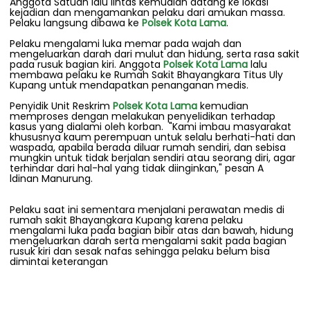
Anggota Satuan lalu lintas kemudian datang ke lokasi
kejadian dan mengamankan pelaku dari amukan massa.
Pelaku langsung dibawa ke
Polsek Kota Lama
.
Pelaku mengalami luka memar pada wajah dan
mengeluarkan darah dari mulut dan hidung, serta rasa sakit
pada rusuk bagian kiri. Anggota
Polsek Kota Lama
lalu
membawa pelaku ke Rumah Sakit Bhayangkara Titus Uly
Kupang untuk mendapatkan penanganan medis.
Penyidik Unit Reskrim
Polsek Kota Lama
kemudian
memproses dengan melakukan penyelidikan terhadap
kasus yang dialami oleh korban. "Kami imbau masyarakat
khususnya kaum perempuan untuk selalu berhati-hati dan
waspada, apabila berada diluar rumah sendiri, dan sebisa
mungkin untuk tidak berjalan sendiri atau seorang diri, agar
terhindar dari hal-hal yang tidak diinginkan," pesan A
ldinan Manurung.
Pelaku saat ini sementara menjalani perawatan medis di
rumah sakit Bhayangkara Kupang karena pelaku
mengalami luka pada bagian bibir atas dan bawah, hidung
mengeluarkan darah serta mengalami sakit pada bagian
rusuk kiri dan sesak nafas sehingga pelaku belum bisa
dimintai keterangan