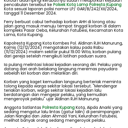
Korban didampingi kerabatnya sudah melaporkan kejadian
pencabulan tersebut ke
Polsek Kota Lama
Polresta Kupang
Kota sesuai laporan polisi nomor LP/ GAR/B/242/XII/2024,
tanggal 11 Desember 2024.
Ferry berbuat cabul terhadap korban AHH di lorong atau
jalan gang masuk menuju tempat tinggal korban di dalam
kompleks Pasar Oeba, Kelurahan Fatubesi, Kecamatan Kota
Lama, Kota Kupang.
Kapolresta Kupang Kota Kombes Pol. Aldinan RJH Manurung,
Kamis (12/12/2024) mengatakan kalau pada Rabu
(11/12/2024) malam sekitar pukul 19.00 Wita, korban pulang
dari gereja setelah mengikuti latihan paduan suara.
Ia pulang melintasi lokasi kejadian seorang diri. Pelaku yang
datang dari arah belakang langsung meremas payudara
sebelah kiri korban dan melarikan diri.
Korban yang kaget kemudian langsung berteriak meminta
tolong kepada warga sekitar lokasi tersebut. "Mendengar
teriakan korban, warga sekitar lokasi kejadian lalu
berdatangan dan mengejar pelaku, yang kemudian
mengeroyok pelaku" ujar Aldinan RJH Manurung
Anggota Satlantas
Polresta Kupang
Kota, Aipda Anarki yang
sedang mengatur lalu lintas (gatur lalin) di persimpangan
Jalan Nangka dan Jalan Ahmad Yani, Kelurahan Fatubesi,
melihat banyak orang sedang mengeroyok pelaku.