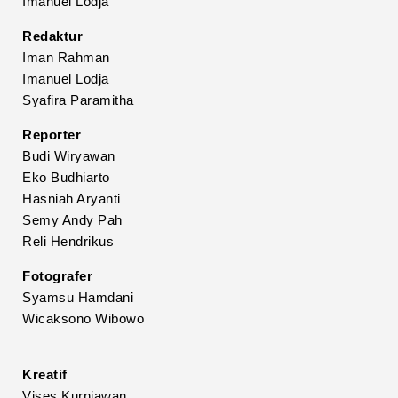
Imanuel Lodja
Redaktur
Iman Rahman
Imanuel Lodja
Syafira Paramitha
Reporter
Budi Wiryawan
Eko Budhiarto
Hasniah Aryanti
Semy Andy Pah
Reli Hendrikus
Fotografer
Syamsu Hamdani
Wicaksono Wibowo
Kreatif
Vises Kurniawan