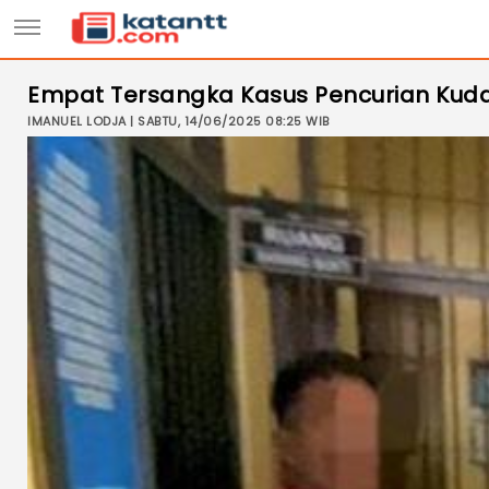
Empat Tersangka Kasus Pencurian Kuda
IMANUEL LODJA | SABTU, 14/06/2025 08:25 WIB